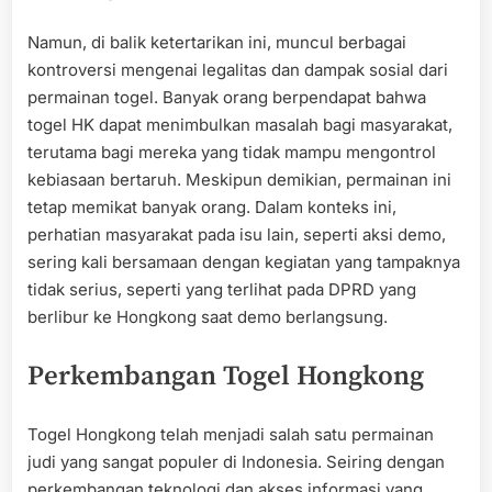
Namun, di balik ketertarikan ini, muncul berbagai
kontroversi mengenai legalitas dan dampak sosial dari
permainan togel. Banyak orang berpendapat bahwa
togel HK dapat menimbulkan masalah bagi masyarakat,
terutama bagi mereka yang tidak mampu mengontrol
kebiasaan bertaruh. Meskipun demikian, permainan ini
tetap memikat banyak orang. Dalam konteks ini,
perhatian masyarakat pada isu lain, seperti aksi demo,
sering kali bersamaan dengan kegiatan yang tampaknya
tidak serius, seperti yang terlihat pada DPRD yang
berlibur ke Hongkong saat demo berlangsung.
Perkembangan Togel Hongkong
Togel Hongkong telah menjadi salah satu permainan
judi yang sangat populer di Indonesia. Seiring dengan
perkembangan teknologi dan akses informasi yang