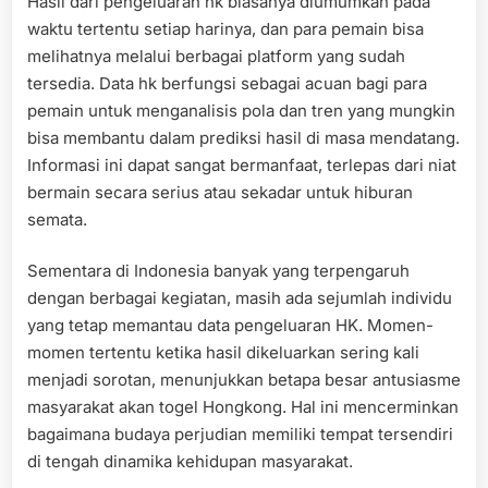
Hasil dari pengeluaran hk biasanya diumumkan pada
waktu tertentu setiap harinya, dan para pemain bisa
melihatnya melalui berbagai platform yang sudah
tersedia. Data hk berfungsi sebagai acuan bagi para
pemain untuk menganalisis pola dan tren yang mungkin
bisa membantu dalam prediksi hasil di masa mendatang.
Informasi ini dapat sangat bermanfaat, terlepas dari niat
bermain secara serius atau sekadar untuk hiburan
semata.
Sementara di Indonesia banyak yang terpengaruh
dengan berbagai kegiatan, masih ada sejumlah individu
yang tetap memantau data pengeluaran HK. Momen-
momen tertentu ketika hasil dikeluarkan sering kali
menjadi sorotan, menunjukkan betapa besar antusiasme
masyarakat akan togel Hongkong. Hal ini mencerminkan
bagaimana budaya perjudian memiliki tempat tersendiri
di tengah dinamika kehidupan masyarakat.