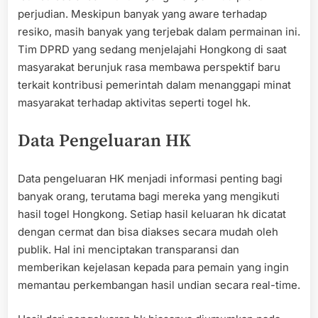
perjudian. Meskipun banyak yang aware terhadap
resiko, masih banyak yang terjebak dalam permainan ini.
Tim DPRD yang sedang menjelajahi Hongkong di saat
masyarakat berunjuk rasa membawa perspektif baru
terkait kontribusi pemerintah dalam menanggapi minat
masyarakat terhadap aktivitas seperti togel hk.
Data Pengeluaran HK
Data pengeluaran HK menjadi informasi penting bagi
banyak orang, terutama bagi mereka yang mengikuti
hasil togel Hongkong. Setiap hasil keluaran hk dicatat
dengan cermat dan bisa diakses secara mudah oleh
publik. Hal ini menciptakan transparansi dan
memberikan kejelasan kepada para pemain yang ingin
memantau perkembangan hasil undian secara real-time.