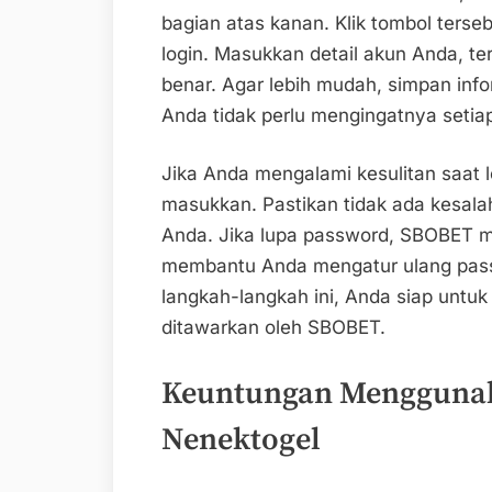
bagian atas kanan. Klik tombol ters
login. Masukkan detail akun Anda, 
benar. Agar lebih mudah, simpan info
Anda tidak perlu mengingatnya setiap
Jika Anda mengalami kesulitan saat l
masukkan. Pastikan tidak ada kesal
Anda. Jika lupa password, SBOBET m
membantu Anda mengatur ulang pass
langkah-langkah ini, Anda siap untu
ditawarkan oleh SBOBET.
Keuntungan Mengguna
Nenektogel