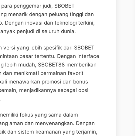
eh para penggemar judi, SBOBET
g menarik dengan peluang tinggi dan
. Dengan inovasi dan teknologi terkini,
nyak penjudi di seluruh dunia.
versi yang lebih spesifik dari SBOBET
intaan pasar tertentu. Dengan interface
ng lebih mudah, SBOBET88 memberikan
 dan menikmati permainan favorit
gkali menawarkan promosi dan bonus
pemain, menjadikannya sebagai opsi
.
emiliki fokus yang sama dalam
yang aman dan menyenangkan. Dengan
ik dan sistem keamanan yang terjamin,