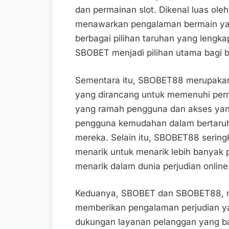
dan permainan slot. Dikenal luas ol
menawarkan pengalaman bermain yan
berbagai pilihan taruhan yang lengkap
SBOBET menjadi pilihan utama bagi ba
Sementara itu, SBOBET88 merupakan 
yang dirancang untuk memenuhi perm
yang ramah pengguna dan akses ya
pengguna kemudahan dalam bertaruh
mereka. Selain itu, SBOBET88 serin
menarik untuk menarik lebih banyak 
menarik dalam dunia perjudian online
Keduanya, SBOBET dan SBOBET88, m
memberikan pengalaman perjudian 
dukungan layanan pelanggan yang ba