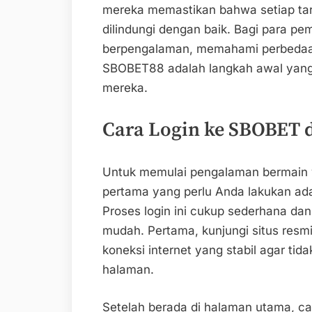
mereka memastikan bahwa setiap tar
dilindungi dengan baik. Bagi para p
berpengalaman, memahami perbedaa
SBOBET88 adalah langkah awal yan
mereka.
Cara Login ke SBOBET
Untuk memulai pengalaman bermain
pertama yang perlu Anda lakukan ad
Proses login ini cukup sederhana da
mudah. Pertama, kunjungi situs res
koneksi internet yang stabil agar ti
halaman.
Setelah berada di halaman utama, car