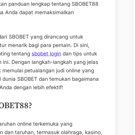
rikan panduan lengkap tentang SBOBET88
gga Anda dapat memaksimalkan
ari SBOBET yang dirancang untuk
r menarik bagi para pemain. Di sini,
ting tentang
sbobet login
dan tips untuk
ini. Dengan langkah-langkah yang jelas
 memulai petualangan judi online yang
rasi dunia SBOBET dan temukan bagaimana
da dengan lebih efektif!
BOBET88?
aruhan online terkemuka yang
 dan taruhan, termasuk olahraga, kasino,