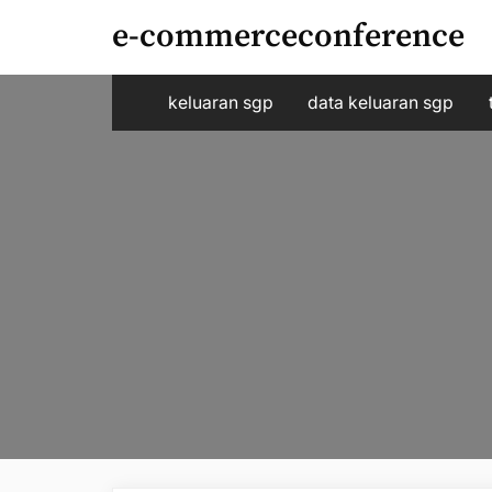
Skip
e-commerceconference
to
content
keluaran sgp
data keluaran sgp