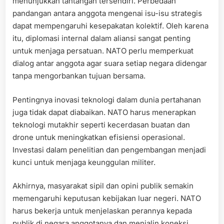
menunjukkan tantangan tersendiri. Perbedaan
pandangan antara anggota mengenai isu-isu strategis
dapat mempengaruhi kesepakatan kolektif. Oleh karena
itu, diplomasi internal dalam aliansi sangat penting
untuk menjaga persatuan. NATO perlu memperkuat
dialog antar anggota agar suara setiap negara didengar
tanpa mengorbankan tujuan bersama.
Pentingnya inovasi teknologi dalam dunia pertahanan
juga tidak dapat diabaikan. NATO harus menerapkan
teknologi mutakhir seperti kecerdasan buatan dan
drone untuk meningkatkan efisiensi operasional.
Investasi dalam penelitian dan pengembangan menjadi
kunci untuk menjaga keunggulan militer.
Akhirnya, masyarakat sipil dan opini publik semakin
memengaruhi keputusan kebijakan luar negeri. NATO
harus bekerja untuk menjelaskan perannya kepada
publik di negara anggotanya dan menjalin koneksi