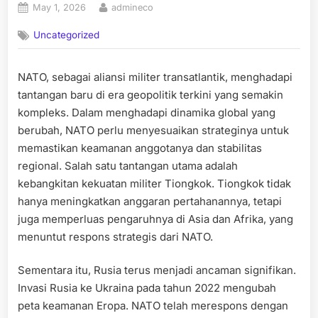
Posted
By
May 1, 2026
admineco
on
Uncategorized
NATO, sebagai aliansi militer transatlantik, menghadapi
tantangan baru di era geopolitik terkini yang semakin
kompleks. Dalam menghadapi dinamika global yang
berubah, NATO perlu menyesuaikan strateginya untuk
memastikan keamanan anggotanya dan stabilitas
regional. Salah satu tantangan utama adalah
kebangkitan kekuatan militer Tiongkok. Tiongkok tidak
hanya meningkatkan anggaran pertahanannya, tetapi
juga memperluas pengaruhnya di Asia dan Afrika, yang
menuntut respons strategis dari NATO.
Sementara itu, Rusia terus menjadi ancaman signifikan.
Invasi Rusia ke Ukraina pada tahun 2022 mengubah
peta keamanan Eropa. NATO telah merespons dengan