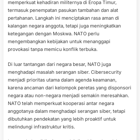
memperkuat kehadiran militernya di Eropa Timur,
termasuk penempatan pasukan tambahan dan alat
pertahanan. Langkah ini menciptakan rasa aman di
kalangan negara anggota, tetapi juga meningkatkan
ketegangan dengan Moskwa. NATO perlu
mengembangkan kebijakan untuk menanggapi
provokasi tanpa memicu konflik terbuka.
Di luar tantangan dari negara besar, NATO juga
menghadapi masalah serangan siber. Cibersecurity
menjadi prioritas utama dalam agenda keamanan,
karena ancaman dari kelompok peretas yang disponsori
negara atau non-negara menjadi semakin meresahkan.
NATO telah memperkuat kooperasi antar negara
anggotanya dalam menghadapi serangan siber, tetapi
dibutuhkan pendekatan yang lebih proaktif untuk
melindungi infrastruktur kritis.