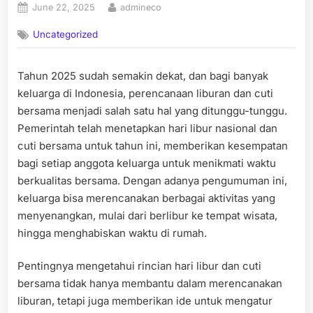
Posted
By
June 22, 2025
admineco
on
Uncategorized
Tahun 2025 sudah semakin dekat, dan bagi banyak
keluarga di Indonesia, perencanaan liburan dan cuti
bersama menjadi salah satu hal yang ditunggu-tunggu.
Pemerintah telah menetapkan hari libur nasional dan
cuti bersama untuk tahun ini, memberikan kesempatan
bagi setiap anggota keluarga untuk menikmati waktu
berkualitas bersama. Dengan adanya pengumuman ini,
keluarga bisa merencanakan berbagai aktivitas yang
menyenangkan, mulai dari berlibur ke tempat wisata,
hingga menghabiskan waktu di rumah.
Pentingnya mengetahui rincian hari libur dan cuti
bersama tidak hanya membantu dalam merencanakan
liburan, tetapi juga memberikan ide untuk mengatur