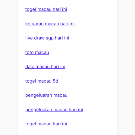
togel macau hari ini
keluaran macau hari ini
live draw sgp hari ini
toto macau
data macau hari ini
togel macau 5d
pengeluaran macau
pengeluaran macau hari ini
togel macau hari ini