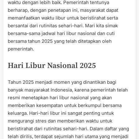
waktu dengan lebih baik. Pemerintah tentunya
berharap, dengan penetapan ini, masyarakat dapat
memanfaatkan waktu libur untuk beristirahat serta
bersantai dari rutinitas sehari-hari. Mari kita simak
bersama-sama jadwal hari libur nasional dan cuti
bersama tahun 2025 yang telah ditetapkan oleh
pemerintah.
Hari Libur Nasional 2025
Tahun 2025 menjadi momen yang dinantikan bagi
banyak masyarakat Indonesia, karena pemerintah telah
resmi menetapkan hari libur nasional yang akan
memberikan kesempatan untuk berkumpul bersama
keluarga. Hari-hari libur ini sangat penting untuk
mengurangi stres dan memberikan waktu untuk
beristirahat dari rutinitas sehari-hari. Dalam daftar yang
telah dirilis, terdapat sejumlah hari utama yang menjadi