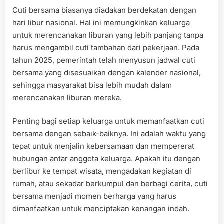
Cuti bersama biasanya diadakan berdekatan dengan
hari libur nasional. Hal ini memungkinkan keluarga
untuk merencanakan liburan yang lebih panjang tanpa
harus mengambil cuti tambahan dari pekerjaan. Pada
tahun 2025, pemerintah telah menyusun jadwal cuti
bersama yang disesuaikan dengan kalender nasional,
sehingga masyarakat bisa lebih mudah dalam
merencanakan liburan mereka.
Penting bagi setiap keluarga untuk memanfaatkan cuti
bersama dengan sebaik-baiknya. Ini adalah waktu yang
tepat untuk menjalin kebersamaan dan mempererat
hubungan antar anggota keluarga. Apakah itu dengan
berlibur ke tempat wisata, mengadakan kegiatan di
rumah, atau sekadar berkumpul dan berbagi cerita, cuti
bersama menjadi momen berharga yang harus
dimanfaatkan untuk menciptakan kenangan indah.