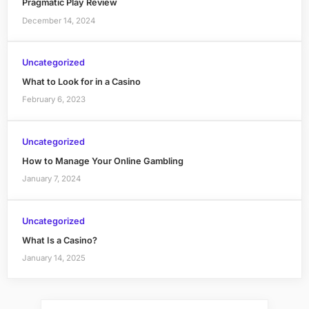
Pragmatic Play Review
December 14, 2024
Uncategorized
What to Look for in a Casino
February 6, 2023
Uncategorized
How to Manage Your Online Gambling
January 7, 2024
Uncategorized
What Is a Casino?
January 14, 2025