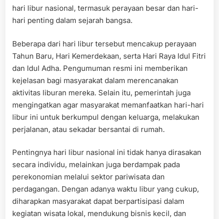
hari libur nasional, termasuk perayaan besar dan hari-
hari penting dalam sejarah bangsa.
Beberapa dari hari libur tersebut mencakup perayaan
Tahun Baru, Hari Kemerdekaan, serta Hari Raya Idul Fitri
dan Idul Adha. Pengumuman resmi ini memberikan
kejelasan bagi masyarakat dalam merencanakan
aktivitas liburan mereka. Selain itu, pemerintah juga
mengingatkan agar masyarakat memanfaatkan hari-hari
libur ini untuk berkumpul dengan keluarga, melakukan
perjalanan, atau sekadar bersantai di rumah.
Pentingnya hari libur nasional ini tidak hanya dirasakan
secara individu, melainkan juga berdampak pada
perekonomian melalui sektor pariwisata dan
perdagangan. Dengan adanya waktu libur yang cukup,
diharapkan masyarakat dapat berpartisipasi dalam
kegiatan wisata lokal, mendukung bisnis kecil, dan