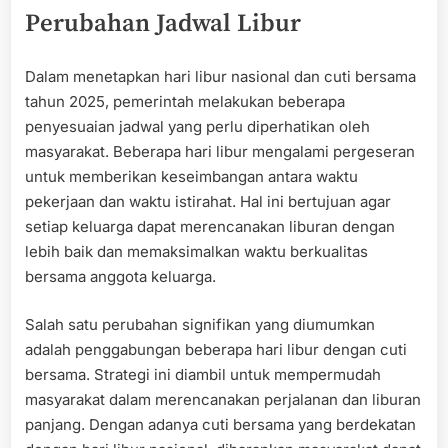
Perubahan Jadwal Libur
Dalam menetapkan hari libur nasional dan cuti bersama
tahun 2025, pemerintah melakukan beberapa
penyesuaian jadwal yang perlu diperhatikan oleh
masyarakat. Beberapa hari libur mengalami pergeseran
untuk memberikan keseimbangan antara waktu
pekerjaan dan waktu istirahat. Hal ini bertujuan agar
setiap keluarga dapat merencanakan liburan dengan
lebih baik dan memaksimalkan waktu berkualitas
bersama anggota keluarga.
Salah satu perubahan signifikan yang diumumkan
adalah penggabungan beberapa hari libur dengan cuti
bersama. Strategi ini diambil untuk mempermudah
masyarakat dalam merencanakan perjalanan dan liburan
panjang. Dengan adanya cuti bersama yang berdekatan