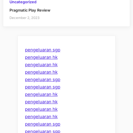
Uncategorized
Pragmatic Play Review
December 2, 2023
pengeluaran sgp
pengeluaran hk
pengeluaran hk
pengeluaran hk
pengeluaran sgp
pengeluaran sgp
pengeluaran hk
pengeluaran hk
pengeluaran hk
pengeluaran hk
pengeluaran sgp
pengeluaran sgp