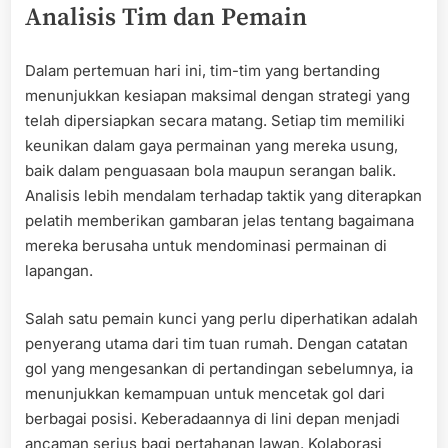
Analisis Tim dan Pemain
Dalam pertemuan hari ini, tim-tim yang bertanding
menunjukkan kesiapan maksimal dengan strategi yang
telah dipersiapkan secara matang. Setiap tim memiliki
keunikan dalam gaya permainan yang mereka usung,
baik dalam penguasaan bola maupun serangan balik.
Analisis lebih mendalam terhadap taktik yang diterapkan
pelatih memberikan gambaran jelas tentang bagaimana
mereka berusaha untuk mendominasi permainan di
lapangan.
Salah satu pemain kunci yang perlu diperhatikan adalah
penyerang utama dari tim tuan rumah. Dengan catatan
gol yang mengesankan di pertandingan sebelumnya, ia
menunjukkan kemampuan untuk mencetak gol dari
berbagai posisi. Keberadaannya di lini depan menjadi
ancaman serius bagi pertahanan lawan. Kolaborasi