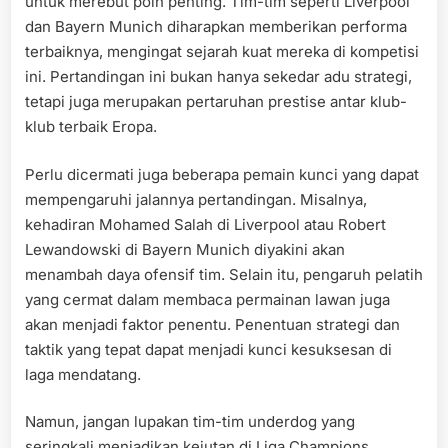
untuk merebut poin penting. Tim-tim seperti Liverpool
dan Bayern Munich diharapkan memberikan performa
terbaiknya, mengingat sejarah kuat mereka di kompetisi
ini. Pertandingan ini bukan hanya sekedar adu strategi,
tetapi juga merupakan pertaruhan prestise antar klub-
klub terbaik Eropa.
Perlu dicermati juga beberapa pemain kunci yang dapat
mempengaruhi jalannya pertandingan. Misalnya,
kehadiran Mohamed Salah di Liverpool atau Robert
Lewandowski di Bayern Munich diyakini akan
menambah daya ofensif tim. Selain itu, pengaruh pelatih
yang cermat dalam membaca permainan lawan juga
akan menjadi faktor penentu. Penentuan strategi dan
taktik yang tepat dapat menjadi kunci kesuksesan di
laga mendatang.
Namun, jangan lupakan tim-tim underdog yang
seringkali menjadikan kejutan di Liga Champions.