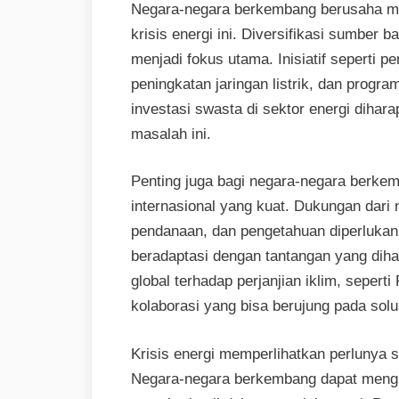
Negara-negara berkembang berusaha me
krisis energi ini. Diversifikasi sumber b
menjadi fokus utama. Inisiatif seperti p
peningkatan jaringan listrik, dan progr
investasi swasta di sektor energi dih
masalah ini.
Penting juga bagi negara-negara berk
internasional yang kuat. Dukungan dari 
pendanaan, dan pengetahuan diperluka
beradaptasi dengan tantangan yang dihad
global terhadap perjanjian iklim, sepert
kolaborasi yang bisa berujung pada sol
Krisis energi memperlihatkan perlunya st
Negara-negara berkembang dapat mengam