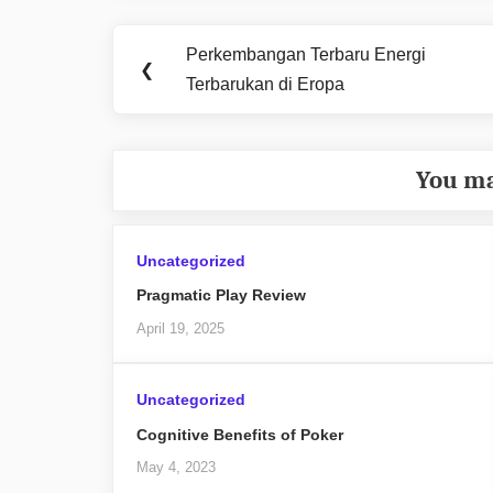
Post
Perkembangan Terbaru Energi
Previous
❮
navigation
Terbarukan di Eropa
Post:
You ma
Uncategorized
Pragmatic Play Review
April 19, 2025
Uncategorized
Cognitive Benefits of Poker
May 4, 2023