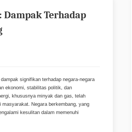
al: Dampak Terhadap
g
n dampak signifikan terhadap negara-negara
konomi, stabilitas politik, dan
nergi, khususnya minyak dan gas, telah
li masyarakat. Negara berkembang, yang
mengalami kesulitan dalam memenuhi