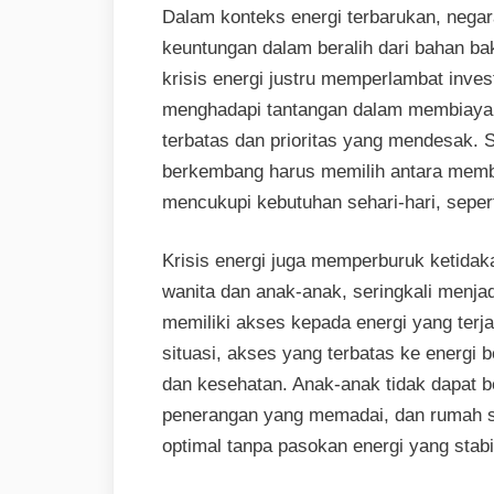
Dalam konteks energi terbarukan, nega
keuntungan dalam beralih dari bahan ba
krisis energi justru memperlambat inves
menghadapi tantangan dalam membiayai 
terbatas dan prioritas yang mendesak. S
berkembang harus memilih antara membay
mencukupi kebutuhan sehari-hari, seper
Krisis energi juga memperburuk ketidak
wanita dan anak-anak, seringkali menja
memiliki akses kepada energi yang terj
situasi, akses yang terbatas ke energi 
dan kesehatan. Anak-anak tidak dapat b
penerangan yang memadai, dan rumah s
optimal tanpa pasokan energi yang stabi