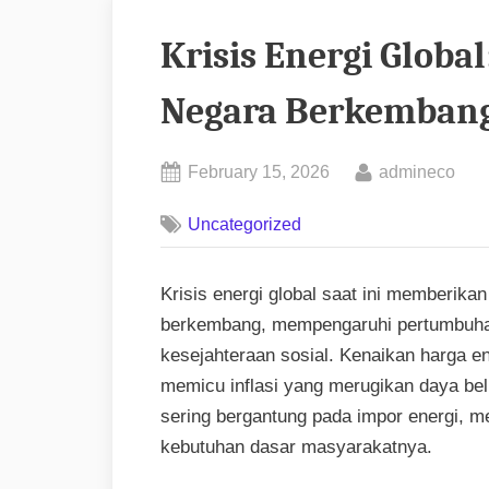
Krisis Energi Glob
Negara Berkemban
Posted
By
February 15, 2026
admineco
on
Uncategorized
Krisis energi global saat ini memberika
berkembang, mempengaruhi pertumbuhan e
kesejahteraan sosial. Kenaikan harga e
memicu inflasi yang merugikan daya be
sering bergantung pada impor energi, 
kebutuhan dasar masyarakatnya.