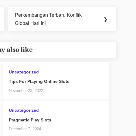
Perkembangan Terbaru Konflik
Next
❯
Global Hari Ini
Post:
y also like
Uncategorized
Tips For Playing Online Slots
November 23, 2022
Uncategorized
Pragmatic Play Slots
December 7, 2024