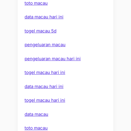
toto macau
data macau hari ini
togel macau 5d
pengeluaran macau
pengeluaran macau hari ini
togel macau hari ini
data macau hari ini
togel macau hari ini
data macau
toto macau