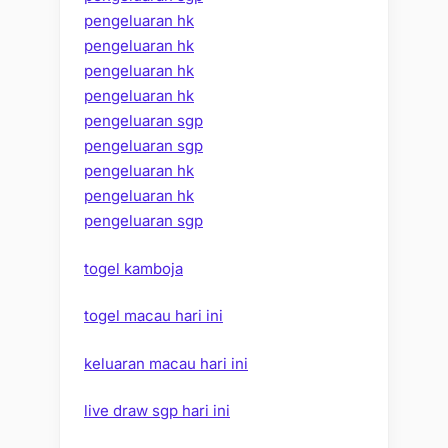
pengeluaran hk
pengeluaran hk
pengeluaran hk
pengeluaran hk
pengeluaran sgp
pengeluaran sgp
pengeluaran hk
pengeluaran hk
pengeluaran sgp
togel kamboja
togel macau hari ini
keluaran macau hari ini
live draw sgp hari ini