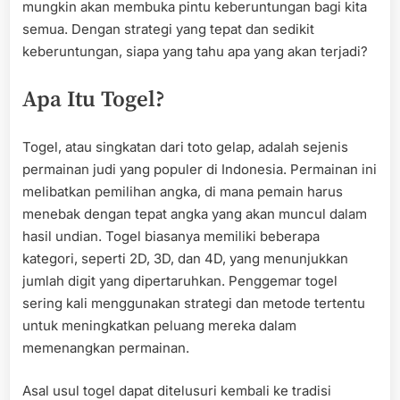
mungkin akan membuka pintu keberuntungan bagi kita
semua. Dengan strategi yang tepat dan sedikit
keberuntungan, siapa yang tahu apa yang akan terjadi?
Apa Itu Togel?
Togel, atau singkatan dari toto gelap, adalah sejenis
permainan judi yang populer di Indonesia. Permainan ini
melibatkan pemilihan angka, di mana pemain harus
menebak dengan tepat angka yang akan muncul dalam
hasil undian. Togel biasanya memiliki beberapa
kategori, seperti 2D, 3D, dan 4D, yang menunjukkan
jumlah digit yang dipertaruhkan. Penggemar togel
sering kali menggunakan strategi dan metode tertentu
untuk meningkatkan peluang mereka dalam
memenangkan permainan.
Asal usul togel dapat ditelusuri kembali ke tradisi