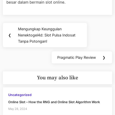
besar dalam bermain slot online.
Post
Mengungkap Keunggulan
Previous
navigation
❮
Nenektogel4d: Slot Pulsa Indosat
Post:
Tanpa Potongan!
Pragmatic Play Review
❯
Next
Post:
You may also like
Uncategorized
Online Slot – How the RNG and Online Slot Algorithm Work
May 28, 2024