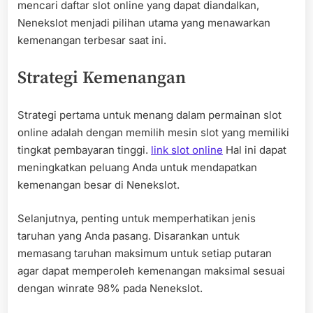
mencari daftar slot online yang dapat diandalkan,
Nenekslot menjadi pilihan utama yang menawarkan
kemenangan terbesar saat ini.
Strategi Kemenangan
Strategi pertama untuk menang dalam permainan slot
online adalah dengan memilih mesin slot yang memiliki
tingkat pembayaran tinggi.
link slot online
Hal ini dapat
meningkatkan peluang Anda untuk mendapatkan
kemenangan besar di Nenekslot.
Selanjutnya, penting untuk memperhatikan jenis
taruhan yang Anda pasang. Disarankan untuk
memasang taruhan maksimum untuk setiap putaran
agar dapat memperoleh kemenangan maksimal sesuai
dengan winrate 98% pada Nenekslot.