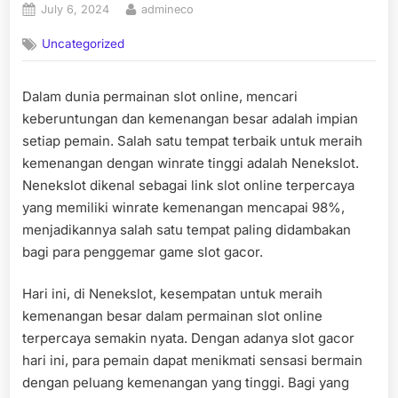
Posted
By
July 6, 2024
admineco
on
Uncategorized
Dalam dunia permainan slot online, mencari
keberuntungan dan kemenangan besar adalah impian
setiap pemain. Salah satu tempat terbaik untuk meraih
kemenangan dengan winrate tinggi adalah Nenekslot.
Nenekslot dikenal sebagai link slot online terpercaya
yang memiliki winrate kemenangan mencapai 98%,
menjadikannya salah satu tempat paling didambakan
bagi para penggemar game slot gacor.
Hari ini, di Nenekslot, kesempatan untuk meraih
kemenangan besar dalam permainan slot online
terpercaya semakin nyata. Dengan adanya slot gacor
hari ini, para pemain dapat menikmati sensasi bermain
dengan peluang kemenangan yang tinggi. Bagi yang