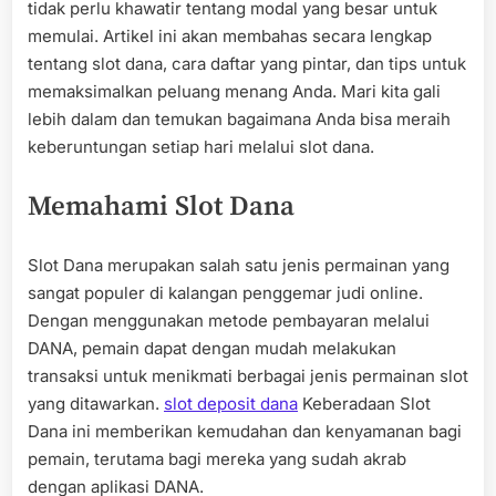
tidak perlu khawatir tentang modal yang besar untuk
memulai. Artikel ini akan membahas secara lengkap
tentang slot dana, cara daftar yang pintar, dan tips untuk
memaksimalkan peluang menang Anda. Mari kita gali
lebih dalam dan temukan bagaimana Anda bisa meraih
keberuntungan setiap hari melalui slot dana.
Memahami Slot Dana
Slot Dana merupakan salah satu jenis permainan yang
sangat populer di kalangan penggemar judi online.
Dengan menggunakan metode pembayaran melalui
DANA, pemain dapat dengan mudah melakukan
transaksi untuk menikmati berbagai jenis permainan slot
yang ditawarkan.
slot deposit dana
Keberadaan Slot
Dana ini memberikan kemudahan dan kenyamanan bagi
pemain, terutama bagi mereka yang sudah akrab
dengan aplikasi DANA.