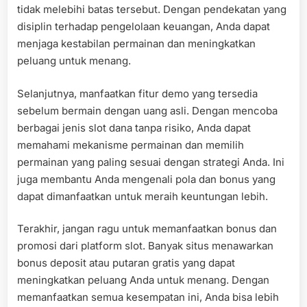
tidak melebihi batas tersebut. Dengan pendekatan yang
disiplin terhadap pengelolaan keuangan, Anda dapat
menjaga kestabilan permainan dan meningkatkan
peluang untuk menang.
Selanjutnya, manfaatkan fitur demo yang tersedia
sebelum bermain dengan uang asli. Dengan mencoba
berbagai jenis slot dana tanpa risiko, Anda dapat
memahami mekanisme permainan dan memilih
permainan yang paling sesuai dengan strategi Anda. Ini
juga membantu Anda mengenali pola dan bonus yang
dapat dimanfaatkan untuk meraih keuntungan lebih.
Terakhir, jangan ragu untuk memanfaatkan bonus dan
promosi dari platform slot. Banyak situs menawarkan
bonus deposit atau putaran gratis yang dapat
meningkatkan peluang Anda untuk menang. Dengan
memanfaatkan semua kesempatan ini, Anda bisa lebih