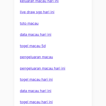
keluaran macau hari ini
live draw sgp hari ini
toto macau
data macau hari ini
togel macau 5d
pengeluaran macau
pengeluaran macau hari ini
togel macau hari ini
data macau hari ini
togel macau hari ini