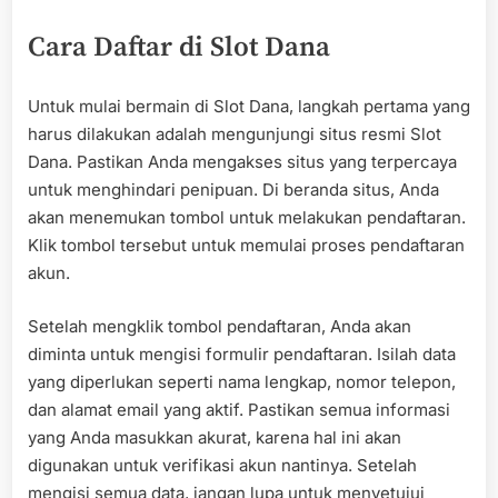
Cara Daftar di Slot Dana
Untuk mulai bermain di Slot Dana, langkah pertama yang
harus dilakukan adalah mengunjungi situs resmi Slot
Dana. Pastikan Anda mengakses situs yang terpercaya
untuk menghindari penipuan. Di beranda situs, Anda
akan menemukan tombol untuk melakukan pendaftaran.
Klik tombol tersebut untuk memulai proses pendaftaran
akun.
Setelah mengklik tombol pendaftaran, Anda akan
diminta untuk mengisi formulir pendaftaran. Isilah data
yang diperlukan seperti nama lengkap, nomor telepon,
dan alamat email yang aktif. Pastikan semua informasi
yang Anda masukkan akurat, karena hal ini akan
digunakan untuk verifikasi akun nantinya. Setelah
mengisi semua data, jangan lupa untuk menyetujui