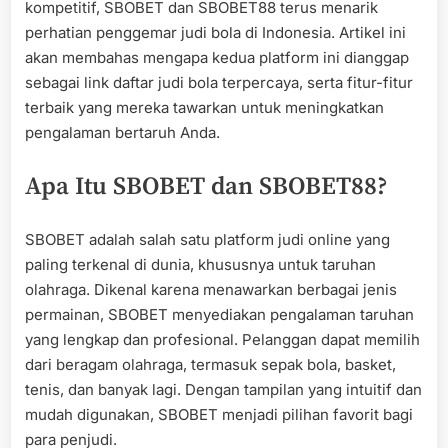
kompetitif, SBOBET dan SBOBET88 terus menarik
perhatian penggemar judi bola di Indonesia. Artikel ini
akan membahas mengapa kedua platform ini dianggap
sebagai link daftar judi bola terpercaya, serta fitur-fitur
terbaik yang mereka tawarkan untuk meningkatkan
pengalaman bertaruh Anda.
Apa Itu SBOBET dan SBOBET88?
SBOBET adalah salah satu platform judi online yang
paling terkenal di dunia, khususnya untuk taruhan
olahraga. Dikenal karena menawarkan berbagai jenis
permainan, SBOBET menyediakan pengalaman taruhan
yang lengkap dan profesional. Pelanggan dapat memilih
dari beragam olahraga, termasuk sepak bola, basket,
tenis, dan banyak lagi. Dengan tampilan yang intuitif dan
mudah digunakan, SBOBET menjadi pilihan favorit bagi
para penjudi.