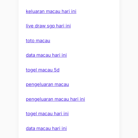
keluaran macau hari ini
live draw sgp hari ini
toto macau
data macau hari ini
togel macau 5d
pengeluaran macau
pengeluaran macau hari ini
togel macau hari ini
data macau hari ini