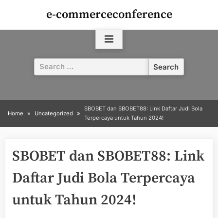
Skip
e-commerceconference
to
content
Search
for:
SBOBET dan SBOBET88: Link Daftar Judi Bola
Home
Uncategorized
Terpercaya untuk Tahun 2024!
SBOBET dan SBOBET88: Link
Daftar Judi Bola Terpercaya
untuk Tahun 2024!