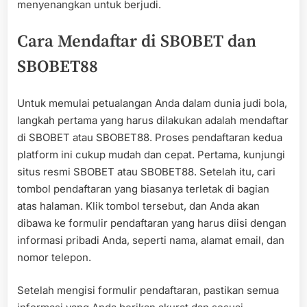
menyenangkan untuk berjudi.
Cara Mendaftar di SBOBET dan
SBOBET88
Untuk memulai petualangan Anda dalam dunia judi bola,
langkah pertama yang harus dilakukan adalah mendaftar
di SBOBET atau SBOBET88. Proses pendaftaran kedua
platform ini cukup mudah dan cepat. Pertama, kunjungi
situs resmi SBOBET atau SBOBET88. Setelah itu, cari
tombol pendaftaran yang biasanya terletak di bagian
atas halaman. Klik tombol tersebut, dan Anda akan
dibawa ke formulir pendaftaran yang harus diisi dengan
informasi pribadi Anda, seperti nama, alamat email, dan
nomor telepon.
Setelah mengisi formulir pendaftaran, pastikan semua