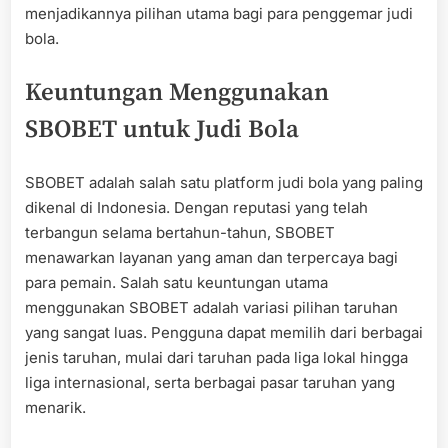
menjadikannya pilihan utama bagi para penggemar judi
bola.
Keuntungan Menggunakan
SBOBET untuk Judi Bola
SBOBET adalah salah satu platform judi bola yang paling
dikenal di Indonesia. Dengan reputasi yang telah
terbangun selama bertahun-tahun, SBOBET
menawarkan layanan yang aman dan terpercaya bagi
para pemain. Salah satu keuntungan utama
menggunakan SBOBET adalah variasi pilihan taruhan
yang sangat luas. Pengguna dapat memilih dari berbagai
jenis taruhan, mulai dari taruhan pada liga lokal hingga
liga internasional, serta berbagai pasar taruhan yang
menarik.