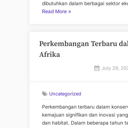
dibutuhkan dalam berbagai sektor e
“Perkembangan
Read More
»
Terkini
Kebijakan
Imigrasi
Perkembangan Terbaru dal
di
Australia”
Afrika
Posted
July 29, 20
on
Uncategorized
Perkembangan terbaru dalam konserva
kemajuan signifikan dan inovasi yan
dan habitat. Dalam beberapa tahun te