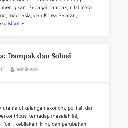
ng merugikan. Sebagai dampak, nilai mata
nd, Indonesia, dan Korea Selatan,
“Krisis
ead More
»
Ekonomi
Asia:
Dampak
pa: Dampak dan Solusi
dan
Solusi”
By
26
admineco
ik utama di kalangan ekonom, politisi, dan
rkontribusi terhadap masalah ini,
fosil, kebijakan iklim, dan perubahan