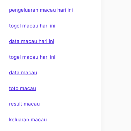
pengeluaran macau hari ini
togel macau hari ini
data macau hari ini
togel macau hari ini
data macau
toto macau
result macau
keluaran macau