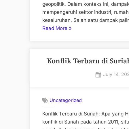
geopolitik. Dalam konteks ini, dampak
mempengaruhi sektor industri, ruma
keseluruhan. Salah satu dampak palin
“Krisis
Read More
»
Energi
Eropa:
Dampak
Konflik Terbaru di Suri
dan
Solusi”
Posted
July 14, 20
on
Uncategorized
Konflik Terbaru di Suriah: Apa yang 
konflik di Suriah pada tahun 2011, si