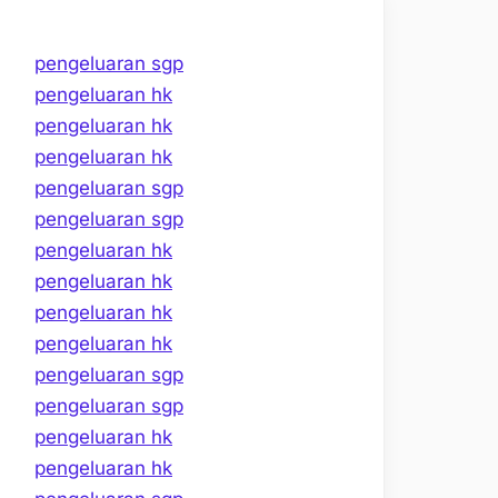
pengeluaran sgp
pengeluaran hk
pengeluaran hk
pengeluaran hk
pengeluaran sgp
pengeluaran sgp
pengeluaran hk
pengeluaran hk
pengeluaran hk
pengeluaran hk
pengeluaran sgp
pengeluaran sgp
pengeluaran hk
pengeluaran hk