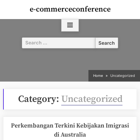
Skip
e-commerceconference
to
content
Search
for:
Home
Uncategorized
Category:
Uncategorized
Perkembangan Terkini Kebijakan Imigrasi
di Australia