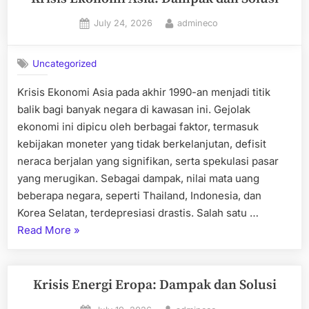
Satwa
Posted
By
July 24, 2026
admineco
Liar
on
di
Afrika”
Uncategorized
Krisis Ekonomi Asia pada akhir 1990-an menjadi titik
balik bagi banyak negara di kawasan ini. Gejolak
ekonomi ini dipicu oleh berbagai faktor, termasuk
kebijakan moneter yang tidak berkelanjutan, defisit
neraca berjalan yang signifikan, serta spekulasi pasar
yang merugikan. Sebagai dampak, nilai mata uang
beberapa negara, seperti Thailand, Indonesia, dan
Korea Selatan, terdepresiasi drastis. Salah satu …
“Krisis
Read More
»
Ekonomi
Asia:
Dampak
Krisis Energi Eropa: Dampak dan Solusi
dan