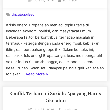
Posted
By
July 19, 2026
admineco
Solusi”
on
Uncategorized
Krisis energi Eropa telah menjadi topik utama di
kalangan ekonom, politisi, dan masyarakat umum.
Beberapa faktor berkontribusi terhadap masalah ini,
termasuk ketergantungan pada energi fosil, kebijakan
iklim, dan perubahan geopolitik. Dalam konteks ini,
dampak krisis energi Eropa sangat luas, mempengaruhi
sektor industri, rumah tangga, dan ekonomi secara
keseluruhan. Salah satu dampak paling signifikan adalah
“Krisis
lonjakan …
Read More
»
Energi
Eropa:
Dampak
Konflik Terbaru di Suriah: Apa yang Harus
dan
Diketahui
Solusi”
Posted
By
July 14, 2026
admineco