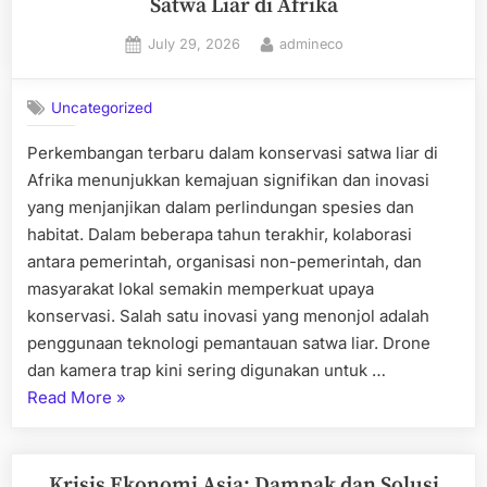
Satwa Liar di Afrika
Australia”
Posted
By
July 29, 2026
admineco
on
Uncategorized
Perkembangan terbaru dalam konservasi satwa liar di
Afrika menunjukkan kemajuan signifikan dan inovasi
yang menjanjikan dalam perlindungan spesies dan
habitat. Dalam beberapa tahun terakhir, kolaborasi
antara pemerintah, organisasi non-pemerintah, dan
masyarakat lokal semakin memperkuat upaya
konservasi. Salah satu inovasi yang menonjol adalah
penggunaan teknologi pemantauan satwa liar. Drone
dan kamera trap kini sering digunakan untuk …
“Perkembangan
Read More
»
Terbaru
dalam
Konservasi
Krisis Ekonomi Asia: Dampak dan Solusi