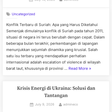
on
Uncategorized
Konflik Terbaru di Suriah: Apa yang Harus Diketahui
Semenjak dimulainya konflik di Suriah pada tahun 2011,
situasi di negara ini terus berubah dengan cepat. Dalam
beberapa bulan terakhir, perkembangan di lapangan
menunjukkan sejumlah dinamika yang krusial. Salah
satu isu terbaru yang mendapatkan perhatian
internasional adalah escalation of violence di wilayah
“Konflik
barat laut, khususnya di provinsi …
Read More
»
Terbaru
di
Suriah:
Krisis Energi di Ukraina: Solusi dan
Apa
Tantangan
yang
Posted
By
July 9, 2026
admineco
Harus
on
Diketahui”