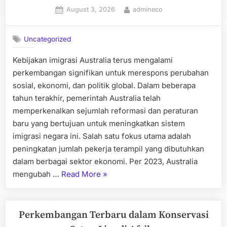
Posted
By
August 3, 2026
admineco
on
Uncategorized
Kebijakan imigrasi Australia terus mengalami
perkembangan signifikan untuk merespons perubahan
sosial, ekonomi, dan politik global. Dalam beberapa
tahun terakhir, pemerintah Australia telah
memperkenalkan sejumlah reformasi dan peraturan
baru yang bertujuan untuk meningkatkan sistem
imigrasi negara ini. Salah satu fokus utama adalah
peningkatan jumlah pekerja terampil yang dibutuhkan
dalam berbagai sektor ekonomi. Per 2023, Australia
“Perkembangan
mengubah …
Read More
»
Terkini
Kebijakan
Imigrasi
Perkembangan Terbaru dalam Konservasi
di