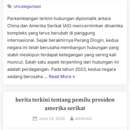
Uncategorized
Perkembangan terkini hubungan diplomatik antara
China dan Amerika Serikat (AS) mencerminkan dinamika
kompleks yang terus berubah di panggung
internasional. Sejak berakhirnya Perang Dingin, kedua
negara ini telah berusaha membangun hubungan yang
stabil meskipun terdapat ketegangan yang sering kali
muncul. Salah satu aspek terpenting dari hubungan ini
adalah perdagangan. Pada tahun 2023, kedua negara
“Perkembangan
sedang berusaha …
Read More
»
Terkini
dalam
Hubungan
berita terkini tentang pemilu presiden
Diplomatik
amerika serikat
antara
Posted
By
June 24, 2026
admineco
Tiongkok
on
dan