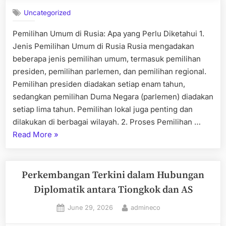
Uncategorized
Pemilihan Umum di Rusia: Apa yang Perlu Diketahui 1.
Jenis Pemilihan Umum di Rusia Rusia mengadakan
beberapa jenis pemilihan umum, termasuk pemilihan
presiden, pemilihan parlemen, dan pemilihan regional.
Pemilihan presiden diadakan setiap enam tahun,
sedangkan pemilihan Duma Negara (parlemen) diadakan
setiap lima tahun. Pemilihan lokal juga penting dan
dilakukan di berbagai wilayah. 2. Proses Pemilihan …
“Pemilihan
Read More
»
Umum
di
Rusia:
Perkembangan Terkini dalam Hubungan
Apa
Diplomatik antara Tiongkok dan AS
yang
Posted
By
June 29, 2026
admineco
Perlu
on
Diketahui”