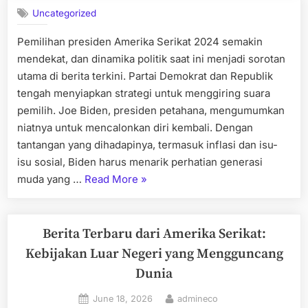
AS”
Uncategorized
Pemilihan presiden Amerika Serikat 2024 semakin
mendekat, dan dinamika politik saat ini menjadi sorotan
utama di berita terkini. Partai Demokrat dan Republik
tengah menyiapkan strategi untuk menggiring suara
pemilih. Joe Biden, presiden petahana, mengumumkan
niatnya untuk mencalonkan diri kembali. Dengan
tantangan yang dihadapinya, termasuk inflasi dan isu-
isu sosial, Biden harus menarik perhatian generasi
“berita
muda yang …
Read More
»
terkini
tentang
pemilu
Berita Terbaru dari Amerika Serikat:
presiden
Kebijakan Luar Negeri yang Mengguncang
amerika
Dunia
serikat”
Posted
By
June 18, 2026
admineco