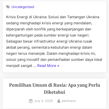
Uncategorized
Krisis Energi di Ukraina: Solusi dan Tantangan Ukraina
sedang menghadapi krisis energi yang mendalam,
diperparah oleh konflik yang berkepanjangan dan
ketergantungan pada sumber energi luar negeri.
Sebagian besar infrastruktur energi Ukraina rusak
akibat perang, sementara kebutuhan energi dalam
negeri terus menanjak. Dalam menghadapi krisis ini,
solusi yang inovatif dan pemanfaatan sumber daya lokal
“Krisis
menjadi sangat …
Read More
»
Energi
di
Ukraina:
Pemilihan Umum di Rusia: Apa yang Perlu
Solusi
Diketahui
dan
Posted
By
July 4, 2026
admineco
Tantangan”
on