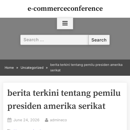
Skip
e-commerceconference
to
content
Search
for:
berita terkini tentang pemilu presiden amerika
Home
Uncategorized
serikat
berita terkini tentang pemilu
presiden amerika serikat
Posted
By
June 24, 2026
admineco
on