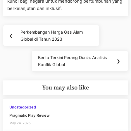
kunci bagi negara untuk mendorong pertumbuhan yang
berkelanjutan dan inklusif.
Post
Perkembangan Harga Gas Alam
Previous
❮
navigation
Global di Tahun 2023
Post:
Berita Terkini Perang Dunia: Analisis
Next
❯
Konflik Global
Post:
You may also like
Uncategorized
Pragmatic Play Review
May 24, 2025