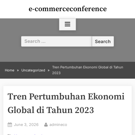
Skip
e-commerceconference
to
content
Search
for:
Tren Pertumbuhan Ekonomi Global di Tahun
Home
Uncategorized
2023
Tren Pertumbuhan Ekonomi
Global di Tahun 2023
Posted
By
June 3, 2026
admineco
on