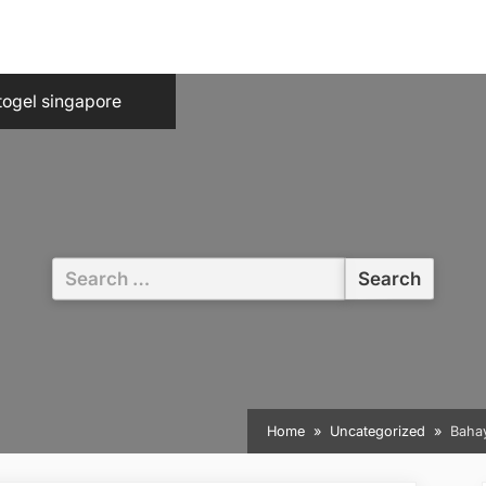
togel singapore
Search
for:
Home
Uncategorized
Baha