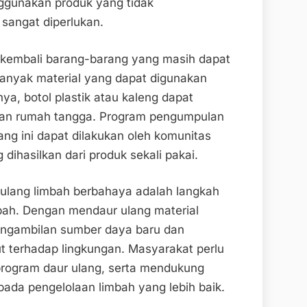
ggunakan produk yang tidak
sangat diperlukan.
 kembali barang-barang yang masih dapat
Banyak material yang dapat digunakan
ya, botol plastik atau kaleng dapat
uan rumah tangga. Program pengumpulan
g ini dapat dilakukan oleh komunitas
dihasilkan dari produk sekali pakai.
r ulang limbah berbahaya adalah langkah
bah. Dengan mendaur ulang material
engambilan sumber daya baru dan
t terhadap lingkungan. Masyarakat perlu
 program daur ulang, serta mendukung
pada pengelolaan limbah yang lebih baik.