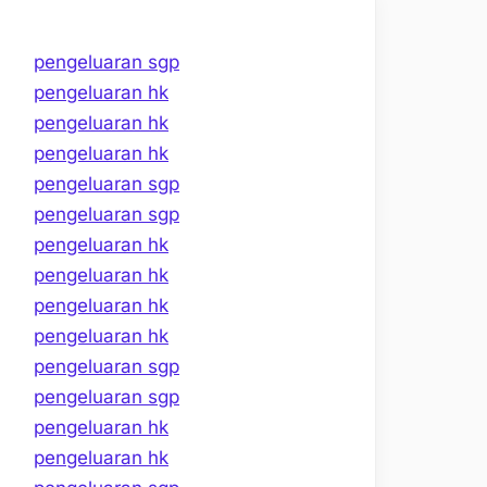
pengeluaran sgp
pengeluaran hk
pengeluaran hk
pengeluaran hk
pengeluaran sgp
pengeluaran sgp
pengeluaran hk
pengeluaran hk
pengeluaran hk
pengeluaran hk
pengeluaran sgp
pengeluaran sgp
pengeluaran hk
pengeluaran hk