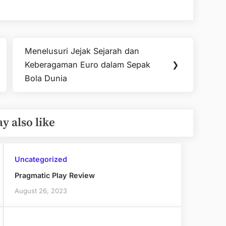
Menelusuri Jejak Sejarah dan
Next
Keberagaman Euro dalam Sepak
❯
Post:
Bola Dunia
y also like
Uncategorized
Pragmatic Play Review
August 26, 2023