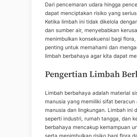
Dari pencemaran udara hingga pence
dapat menciptakan risiko yang seriu
Ketika limbah ini tidak dikelola deng
dan sumber air, menyebabkan kerus
menimbulkan konsekuensi bagi flora, 
penting untuk memahami dan mengant
limbah berbahaya agar kita dapat men
Pengertian Limbah Be
Limbah berbahaya adalah material sis
manusia yang memiliki sifat beracu
manusia dan lingkungan. Limbah ini d
seperti industri, rumah tangga, dan k
berbahaya mencakup kemampuan untu
serta menimbulkan risiko bagi flora d