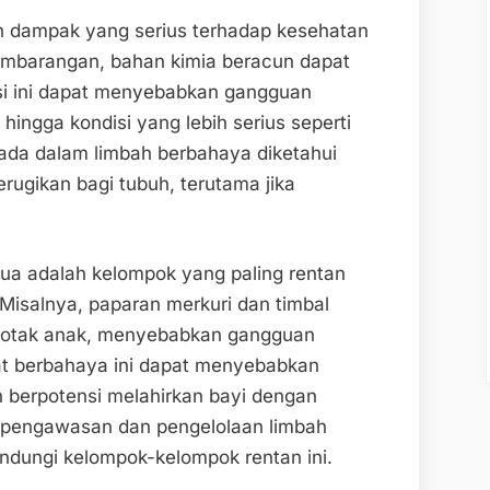
 dampak yang serius terhadap kesehatan
sembarangan, bahan kimia beracun dapat
si ini dapat menyebabkan gangguan
 hingga kondisi yang lebih serius seperti
ada dalam limbah berbahaya diketahui
rugikan bagi tubuh, terutama jika
tua adalah kelompok yang paling rentan
isalnya, paparan merkuri dan timbal
otak anak, menyebabkan gangguan
-zat berbahaya ini dapat menyebabkan
n berpotensi melahirkan bayi dengan
ya pengawasan dan pengelolaan limbah
indungi kelompok-kelompok rentan ini.