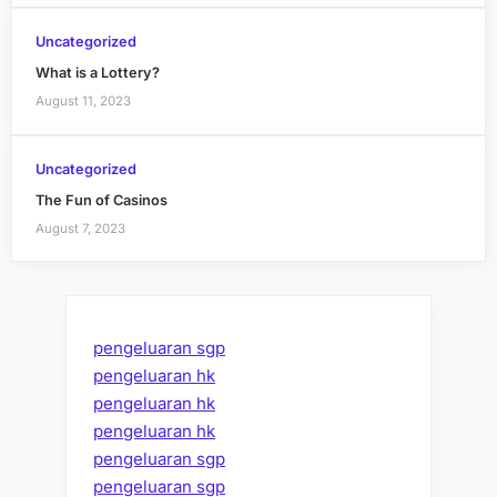
Uncategorized
What is a Lottery?
August 11, 2023
Uncategorized
The Fun of Casinos
August 7, 2023
pengeluaran sgp
pengeluaran hk
pengeluaran hk
pengeluaran hk
pengeluaran sgp
pengeluaran sgp