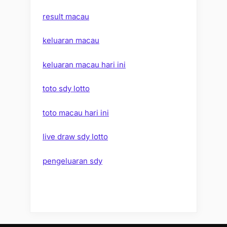
result macau
keluaran macau
keluaran macau hari ini
toto sdy lotto
toto macau hari ini
live draw sdy lotto
pengeluaran sdy