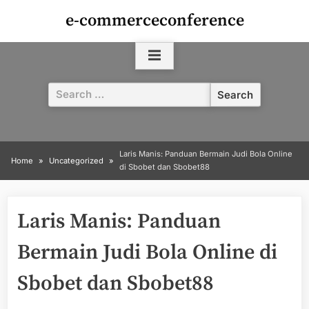
Skip
e-commerceconference
to
content
Search
for:
Laris Manis: Panduan Bermain Judi Bola Online
Home
Uncategorized
di Sbobet dan Sbobet88
Laris Manis: Panduan
Bermain Judi Bola Online di
Sbobet dan Sbobet88