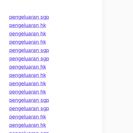
pengeluaran sgp
pengeluaran hk
pengeluaran hk
pengeluaran hk
pengeluaran sgp
pengeluaran sgp
pengeluaran hk
pengeluaran hk
pengeluaran hk
pengeluaran hk
pengeluaran sgp
pengeluaran sgp
pengeluaran hk
pengeluaran hk