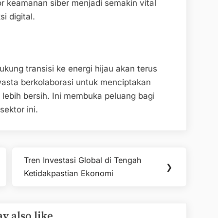
r keamanan siber menjadi semakin vital
 digital.
kung transisi ke energi hijau akan terus
wasta berkolaborasi untuk menciptakan
 lebih bersih. Ini membuka peluang bagi
ektor ini.
Tren Investasi Global di Tengah
Next
❯
Ketidakpastian Ekonomi
Post:
y also like