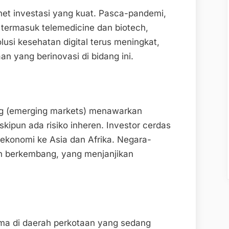
et investasi yang kuat. Pasca-pandemi,
 termasuk telemedicine dan biotech,
lusi kesehatan digital terus meningkat,
n yang berinovasi di bidang ini.
ng (emerging markets) menawarkan
kipun ada risiko inheren. Investor cerdas
konomi ke Asia dan Afrika. Negara-
an berkembang, yang menjanjikan
utama di daerah perkotaan yang sedang