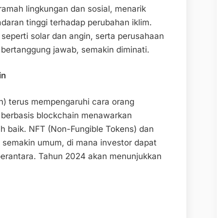
ramah lingkungan dan sosial, menarik
adaran tinggi terhadap perubahan iklim.
, seperti solar dan angin, serta perusahaan
 bertanggung jawab, semakin diminati.
in
ch) terus mempengaruhi cara orang
ng berbasis blockchain menawarkan
h baik. NFT (Non-Fungible Tokens) dan
i semakin umum, di mana investor dapat
erantara. Tahun 2024 akan menunjukkan