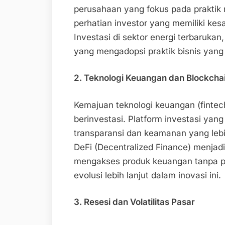
perusahaan yang fokus pada praktik 
perhatian investor yang memiliki kes
Investasi di sektor energi terbarukan
yang mengadopsi praktik bisnis yang
2. Teknologi Keuangan dan Blockcha
Kemajuan teknologi keuangan (finte
berinvestasi. Platform investasi ya
transparansi dan keamanan yang lebi
DeFi (Decentralized Finance) menjad
mengakses produk keuangan tanpa p
evolusi lebih lanjut dalam inovasi ini.
3. Resesi dan Volatilitas Pasar