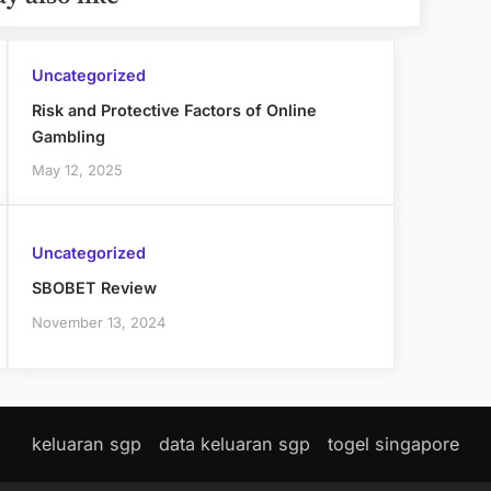
Uncategorized
Risk and Protective Factors of Online
Gambling
May 12, 2025
Uncategorized
SBOBET Review
November 13, 2024
keluaran sgp
data keluaran sgp
togel singapore