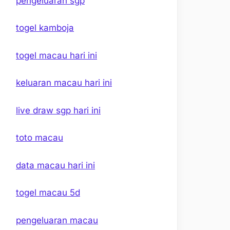
pengeluaran sgp
togel kamboja
togel macau hari ini
keluaran macau hari ini
live draw sgp hari ini
toto macau
data macau hari ini
togel macau 5d
pengeluaran macau