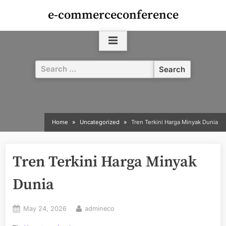
Skip
e-commerceconference
to
content
Search
for:
Home
Uncategorized
Tren Terkini Harga Minyak Dunia
Tren Terkini Harga Minyak
Dunia
Posted
By
May 24, 2026
admineco
on