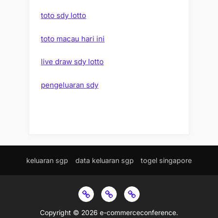
toto sdy lotto
toto macau hari ini
live draw sdy lotto
pengeluaran sdy
keluaran sgp
data keluaran sgp
togel singapore
keluaran
data
togel
sgp
keluaran
singapore
Copyright © 2026 e-commerceconference.
sgp