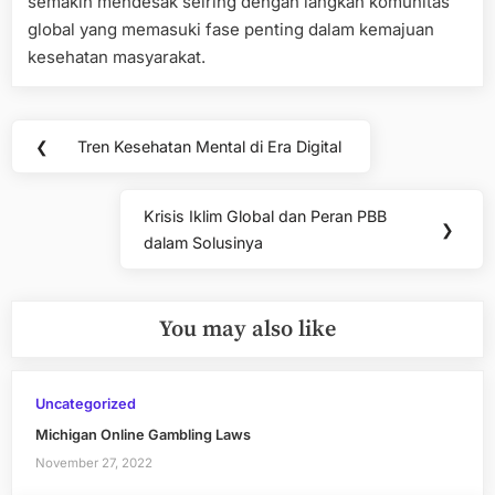
semakin mendesak seiring dengan langkah komunitas
global yang memasuki fase penting dalam kemajuan
kesehatan masyarakat.
Post
❮
Tren Kesehatan Mental di Era Digital
Previous
navigation
Post:
Krisis Iklim Global dan Peran PBB
Next
❯
dalam Solusinya
Post:
You may also like
Uncategorized
Michigan Online Gambling Laws
November 27, 2022