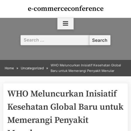
Skip
e-commerceconference
to
content
Search
for:
WHO Meluncurkan Inisiatif Kesehatan Global
Home
Uncategorized
Baru untuk Memerangi Penyakit Menular
WHO Meluncurkan Inisiatif
Kesehatan Global Baru untuk
Memerangi Penyakit