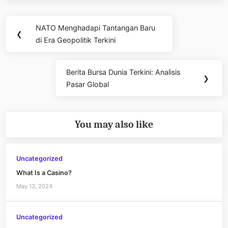
Post
NATO Menghadapi Tantangan Baru
Previous
❮
navigation
di Era Geopolitik Terkini
Post:
Berita Bursa Dunia Terkini: Analisis
Next
❯
Pasar Global
Post:
You may also like
Uncategorized
What Is a Casino?
May 13, 2024
Uncategorized