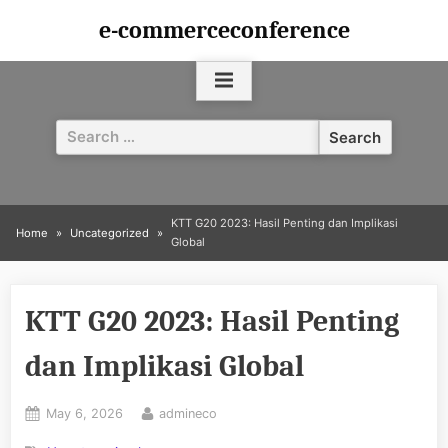
Skip
e-commerceconference
to
content
Search
for:
KTT G20 2023: Hasil Penting dan Implikasi
Home
Uncategorized
Global
KTT G20 2023: Hasil Penting
dan Implikasi Global
Posted
By
May 6, 2026
admineco
on